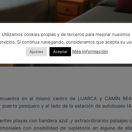
Utilizamos cookies propias y de terceros para mejorar nuestros
ervicios. Si continua navegando, consideramos que acepta su us
Más información
Ajustes
Aceptar
 se encuentra en el mismo centro de LUARCA y CAMÍN R
uerto pesquero y al lado de la estación de autobuses (A.L.
entes playas con bandera azul ,y extraordinarios paisajes co
imoniales con posibilidad de supletorio en alguna de el