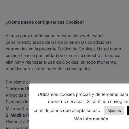
¿Cómo puede configurar sus Cookies?
Al navegar y continuar en nuestro sitio web estará
consintiendo el uso de las Cookies en las condiciones
contenidas en la presente Política de Cookies. Usted como
usuario tiene la posibilidad de ejercer su derecho a bloquear,
eliminar y rechazar el uso de Cookies, en todo momento,
modificando las opciones de su navegador
Por ejemplo:
1. Internet Explorer:
Herramientas > Opciones de Internet >
Utilizamos cookies propias y de terceros para
Privacidad > Configuración.
nuestros servicios. Si continua navegan
Para más información, puede consultar el soporte de
Microsoft o la Ayuda del navegador.
consideramos que acepta su uso.
Ajustes
2. Mozilla Firefox:
Herramientas > Opciones > Privacidad >
Más información
Historial > Configuración Personalizada.
Para más información, puede consultar el soporte de